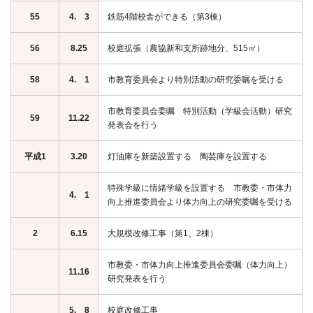
55
4. 3
鉄筋4階校舎ができる（第3棟）
56
8.25
校庭拡張（農協新和支所跡地分、515㎡）
58
4. 1
市教育委員会より特別活動の研究委嘱を受ける
市教育委員会委嘱 特別活動（学級会活動）研究
59
11.22
発表会を行う
平成1
3.20
灯油庫を新築設置する 陶芸庫を設置する
特殊学級に情緒学級を設置する 市教委・市体力
4. 1
向上推進委員会より体力向上の研究委嘱を受ける
2
6.15
大規模改修工事（第1、2棟）
市教委・市体力向上推進委員会委嘱（体力向上）
11.16
研究発表を行う
5. 8
校庭改修工事