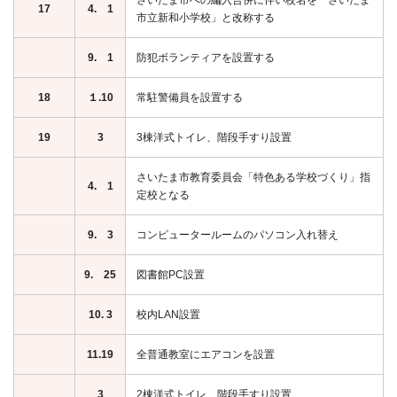
さいたま市への編入合併に伴い校名を「さいたま
17
4. 1
市立新和小学校」と改称する
9. 1
防犯ボランティアを設置する
18
１.10
常駐警備員を設置する
19
3
3棟洋式トイレ、階段手すり設置
さいたま市教育委員会「特色ある学校づくり」指
4. 1
定校となる
9. 3
コンピュータールームのパソコン入れ替え
9. 25
図書館PC設置
10. 3
校内LAN設置
11.19
全普通教室にエアコンを設置
3
2棟洋式トイレ、階段手すり設置