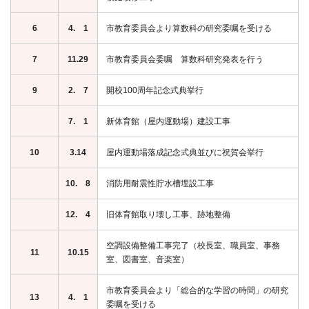
6
4. 1
市教育委員会より算数科の研究委嘱を受ける
7
11.29
市教育委員会委嘱 算数科研究発表を行う
9
2. 7
開校100周年記念式典挙行
7. 1
新体育館（屋内運動場）建設工事
10
3.14
屋内運動場落成記念式典並びに祝賀会挙行
10. 8
消防用耐震性貯水槽埋設工事
12. 4
旧体育館取り壊し工事、跡地整備
空調設備整備工事完了（校長室、職員室、事務
11
10.15
室、図書室、音楽室）
市教育委員会より「総合的な学習の時間」の研究
13
4. 1
委嘱を受ける