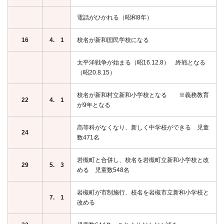
電話がひかれる（昭和8年）
16
4. 1
校名が新和国民学校になる
太平洋戦争が始まる（昭16.12.8） 終戦となる
（昭20.8.15）
校名が新和村立新和小学校となる ※義務教育
22
4. 1
が9年となる
高等科がなくなり、新しく中学校ができる 児童
24
数471名
岩槻町と合併し、校名を岩槻町立新和小学校と改
29
5. 3
める 児童数548名
岩槻町が市制施行、校名を岩槻市立新和小学校と
7. 1
改める