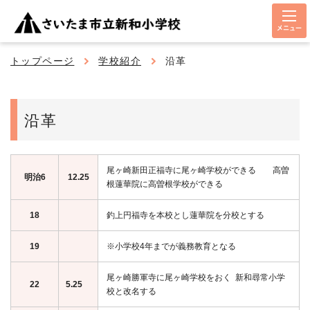
メニュー
トップページ
学校紹介
沿革
沿革
尾ヶ崎新田正福寺に尾ヶ崎学校ができる 高曽
明治6
12.25
根蓮華院に高曽根学校ができる
18
釣上円福寺を本校とし蓮華院を分校とする
19
※小学校4年までが義務教育となる
尾ヶ崎勝軍寺に尾ヶ崎学校をおく 新和尋常小学
22
5.25
校と改名する