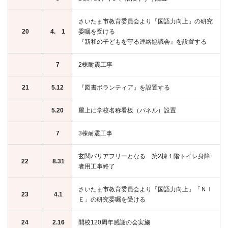
さいたま市教育委員会より「国語力向上」の研究
20
4. 1
委嘱を受ける
『新和の子どもを守る連絡協議会』を設置する
7
2棟耐震工事
21
5.12
『図書ボランティア』を設置する
5.20
屋上に学校名称看板（パネル）設置
7
3棟耐震工事
玄関バリアフリーとなる 第2棟１階トイレ身障
22
8.31
者用工事終了
さいたま市教育委員会より「国語力向上」「ＮＩ
23
4.1
Ｅ」の研究委嘱を受ける
24
2.16
開校120周年感謝の会実施