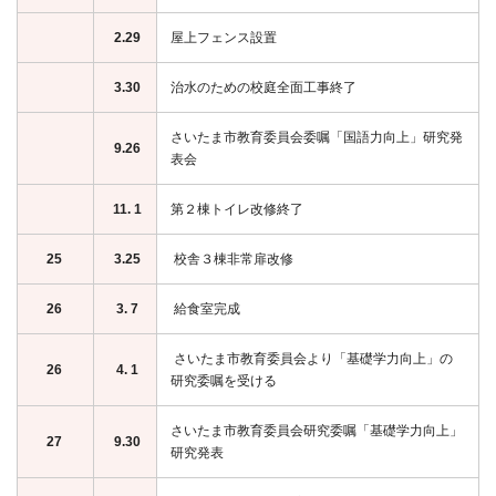
2.29
屋上フェンス設置
3.30
治水のための校庭全面工事終了
さいたま市教育委員会委嘱「国語力向上」研究発
9.26
表会
11. 1
第２棟トイレ改修終了
25
3.25
校舎３棟非常扉改修
26
3. 7
給食室完成
さいたま市教育委員会より「基礎学力向上」の
26
4. 1
研究委嘱を受ける
さいたま市教育委員会研究委嘱「基礎学力向上」
27
9.30
研究発表