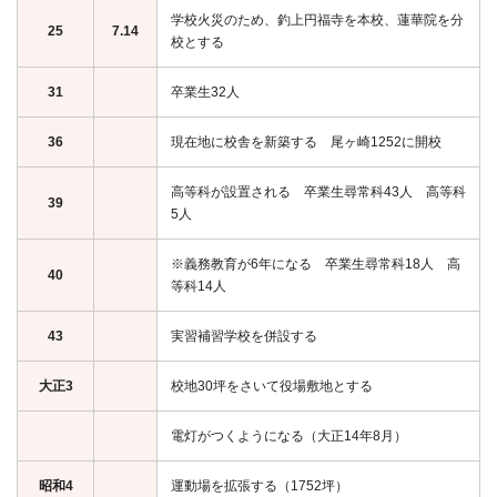
学校火災のため、釣上円福寺を本校、蓮華院を分
25
7.14
校とする
31
卒業生32人
36
現在地に校舎を新築する 尾ヶ崎1252に開校
高等科が設置される 卒業生尋常科43人 高等科
39
5人
※義務教育が6年になる 卒業生尋常科18人 高
40
等科14人
43
実習補習学校を併設する
大正3
校地30坪をさいて役場敷地とする
電灯がつくようになる（大正14年8月）
昭和4
運動場を拡張する（1752坪）