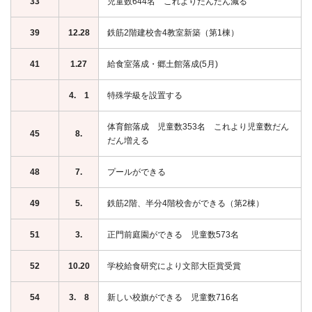
33
児童数644名 これよりだんだん減る
39
12.28
鉄筋2階建校舎4教室新築（第1棟）
41
1.27
給食室落成・郷土館落成(5月)
4. 1
特殊学級を設置する
体育館落成 児童数353名 これより児童数だん
45
8.
だん増える
48
7.
プールができる
49
5.
鉄筋2階、半分4階校舎ができる（第2棟）
51
3.
正門前庭園ができる 児童数573名
52
10.20
学校給食研究により文部大臣賞受賞
54
3. 8
新しい校旗ができる 児童数716名