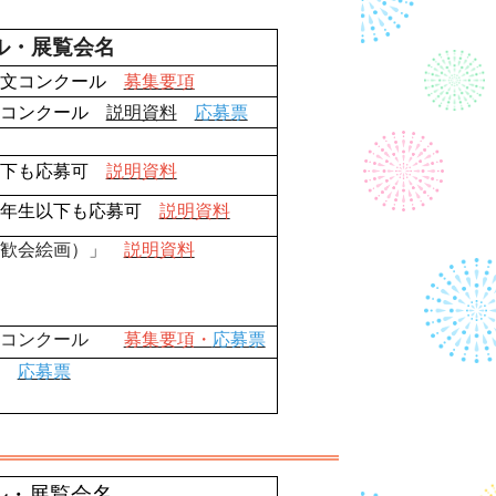
ル・展覧会名
作文コンクール
募集要項
国コンクール
説明資料
応募票
以下も応募可
説明資料
４年生以下も応募可
説明資料
交歓会絵画）」
説明資料
がきコンクール
募集要項・
応募票
応募票
ル・展覧会名