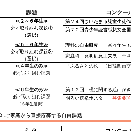
課題
コンクー
≪２～６年生≫
第２４回さいたま市児童生徒
必ず取り組む課題①
第７２回青少年読書感想文全
（選択）
≪５・６年生≫
理科の自由研究 ※４年生
必ず取り組む課題②
家庭科 発明創意工夫展 ※
（選択）
≪４年生のみ≫
「ふるさとの絵」（日韓図画
必ず取り組む課題
≪６年生のみ≫
第１２回 税に関する絵は
必ず取り組む課題
明るい選挙ポスター
募集要項
（６年生選択）
２.ご家庭から直接応募する自由課題
課題
コンクー