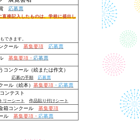
歌賞
応募票
に直接記入したものは、学校に提出し
ともできます。
コンクール
募集要項
応募票
ール
募集要項・
応募票
うコンクール
（絵または作文）
応募の手順
応募票
クール
（絵本）
募集要項
・応募票
トコンテスト
トリーシート
作品貼り付けシート
金箱
コンクール
募集要項
クール
募集要項・
応募票