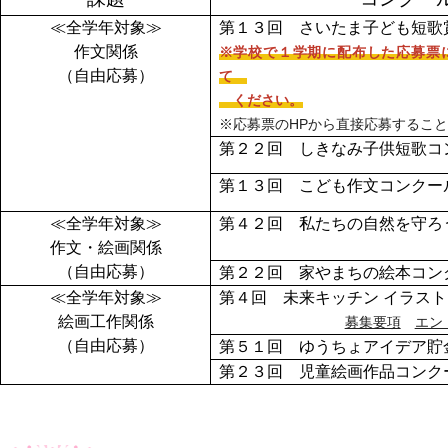
≪全学年対象≫
第１３回 さいたま子ども短
作文関係
※学校で１学期に配布した応募票
（自由応募）
て
ください。
※応募票のHPから直接応募するこ
第２２回 しきなみ子供短歌
第１３回 こども作文コンク
≪全学年対象≫
第４２回 私たちの自然を守ろ
作文・絵画関係
（自由応募）
第２２回 家やまちの絵本コン
≪全学年対象≫
第４回 未来キッチン イラス
絵画工作関係
募集要項
エン
（自由応募）
第５１回 ゆうちょアイデア貯
第２３回 児童絵画作品コン